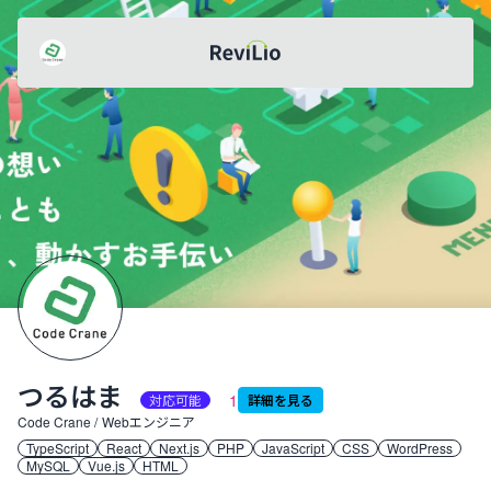
レビリオ
つるはま
共有
つるはま
1
対応可能
詳細を見る
職業:
Code Crane
/
Webエンジニア
TypeScript
React
Next.js
PHP
JavaScript
CSS
WordPress
MySQL
Vue.js
HTML