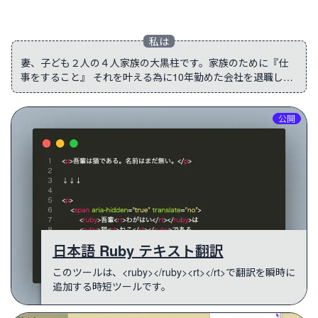
twitter
妻、子ども２人の４人家族の大黒柱です。家族のために『仕
事をすること』 それを叶える為に10年勤めた会社を退職し
2023年9月に個人事業主として独立いたしました。 私の夢の
一つである『子どもに関わるイベントに全て出席すること』
制作実績一覧
を実現すべく、このWeb業界で生きていくことを決断しまし
公開
た。
日本語 Ruby テキスト翻訳
このツールは、<ruby></ruby><rt></rt>で翻訳を瞬時に
追加する時短ツールです。