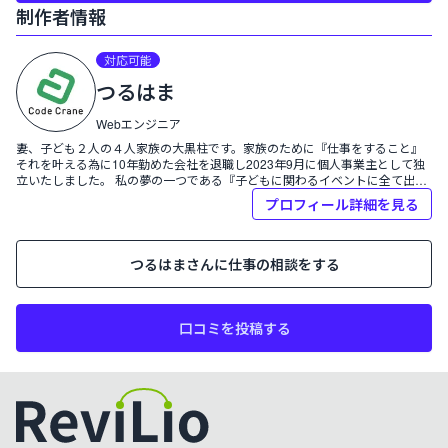
制作者情報
プロフィール:
対応可能
つるはま
つるはま
Webエンジニア
妻、子ども２人の４人家族の大黒柱です。家族のために『仕事をすること』
それを叶える為に10年勤めた会社を退職し2023年9月に個人事業主として独
立いたしました。 私の夢の一つである『子どもに関わるイベントに全て出席
すること』を実現すべく、このWeb業界で生きていくことを決断しました。
プロフィール詳細を見る
つるはま
さんに仕事の相談をする
口コミを投稿する