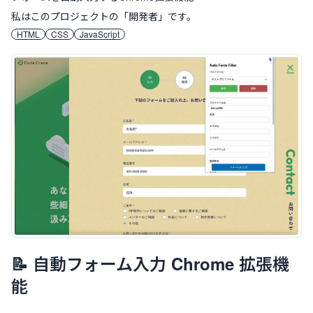
私はこのプロジェクトの「
開発者
」です。
HTML
CSS
JavaScript
案件概要
📝 自動フォーム入力 Chrome 拡張機
能