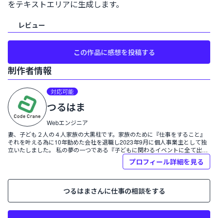
をテキストエリアに生成します。
レビュー
この作品に感想を投稿する
制作者情報
プロフィール:
対応可能
つるはま
つるはま
Webエンジニア
妻、子ども２人の４人家族の大黒柱です。家族のために『仕事をすること』
それを叶える為に10年勤めた会社を退職し2023年9月に個人事業主として独
立いたしました。 私の夢の一つである『子どもに関わるイベントに全て出席
すること』を実現すべく、このWeb業界で生きていくことを決断しました。
プロフィール詳細を見る
つるはま
さんに仕事の相談をする