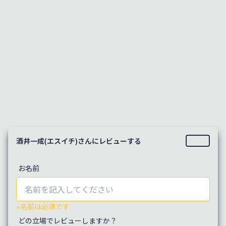
公開
JavaScript(JS)コード圧縮ツール | by
PageCraft
JavaScriptのコードを圧縮します。簡易圧縮と高度圧
縮の2種類で圧縮を行います。
公開
酒井一成(エスイチ)さんにレビューする
お名前
Clamp関数生成ツール | by PageCraft
CSSのClamp関数を計算します。複数のフォーマット
※
名前は必須です
で出力可能、で、px/rem変換にも対応しています
どの立場でレビューしますか？