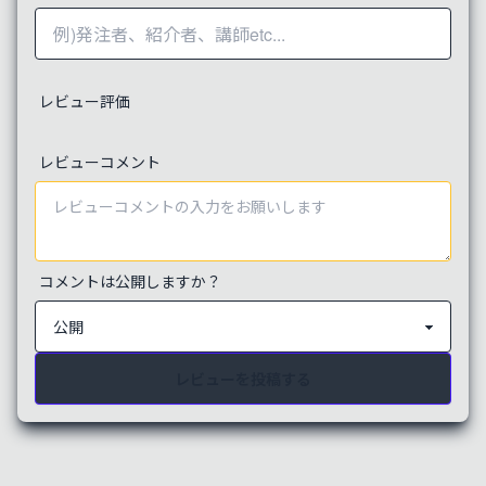
公開
レビュー評価
Webp一括変換ツール
レビューコメント
複数の画像を次世代型の圧縮画像形式（Webp）に変
更します。変更前後のプレビューが見れる他、変換品
質も調整可能です。
公開
コメントは公開しますか？
QRコード生成ツール（アイコン付
レビューを投稿する
き） | by PageCraft
指定したテキストやURLからQRコードを作成します。
アイコン画像を設定できる他、色やサイズも調整可能
です。