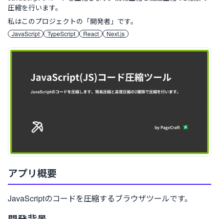
圧縮を行います。
私はこのプロジェクトの「
開発者
」です。
JavaScript
TypeScript
React
Next.js
案件概要
アプリ概要
JavaScriptのコードを圧縮するブラウザツールです。
開発背景