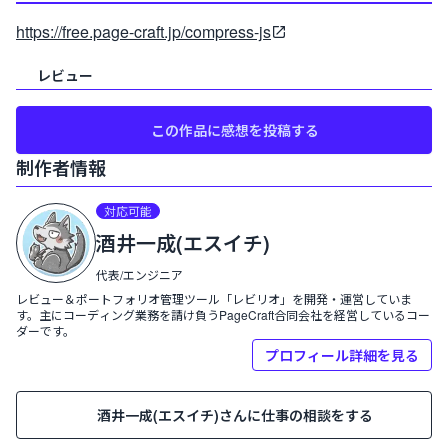
https://free.page-craft.jp/compress-js
レビュー
この作品に感想を投稿する
制作者情報
プロフィール:
対応可能
酒井一成(エスイチ)
酒井一成(エスイチ)
代表/エンジニア
レビュー＆ポートフォリオ管理ツール「レビリオ」を開発・運営していま
す。主にコーディング業務を請け負うPageCraft合同会社を経営しているコー
ダーです。
プロフィール詳細を見る
酒井一成(エスイチ)
さんに仕事の相談をする