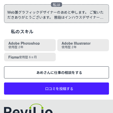
Web兼グラフィックデザイナーのあめと申します。 ご覧いた
だきありがとうございます。 普段はインハウスデザイナーと
して企業に努めながら、フリーでも活動をしております。 10
年弱アパレルの仕事をしていたため、普段からトレンドに敏
私のスキル
感で、SNSが趣味。 おっ！と思わず目に留まるようなインパ
クトのあるデザインならお任せください。 ◆使用ツール◆
Photoshop・Illustrator・Figma WEB HP/LPデザイン・バナー
Adobe Photoshop
Adobe Illustrator
使用歴
2年
使用歴
2年
デザイン Web画像(SNS用広告・フィード用画像・EC商品画
像など) グラフィック チラシ・パンフレット・ポスター 名刺
Figma
使用歴
6ヶ月
など/各入稿作業 クライアントの意図をしっかり理解し、ター
ゲティングを大事にした意味のあるデザインを心がけていま
す。 インパクト、スタイリッシュ、ナチュラルなデザインが
あめ
さんに仕事の相談をする
得意です。 ご相談やお見積もりは X のDM(@ame_design25)
または yummyame1125@gmail.com までご連絡くださいま
せ。 どうぞよろしくお願い致します。
口コミを投稿する