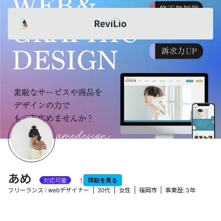
レビリオ
あめ
共有
あめ
1
対応可能
詳細を見る
職業:
生年月日:
性別:
場所:
フリーランス
/
webデザイナー
30代
女性
福岡市
事業歴:
3年
twitter