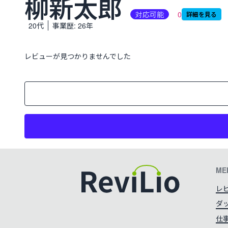
柳新太郎
対応可能
0
詳細を見る
生年月日:
20代
事業歴:
26年
レビューが見つかりませんでした
ME
レ
ダ
カラーテーマを切り替える
仕