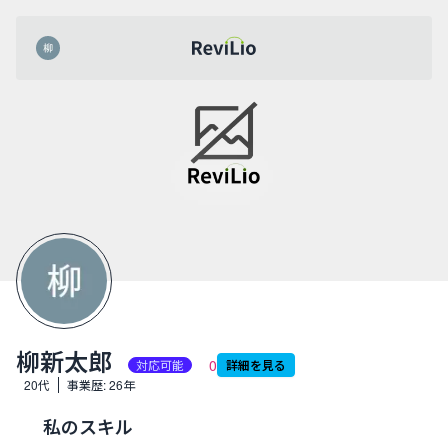
レビリオ
柳新太郎
共有
柳新太郎
0
対応可能
詳細を見る
生年月日:
20代
事業歴:
26年
私のスキル