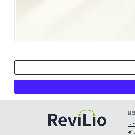
案件概要
ME
レ
ダ